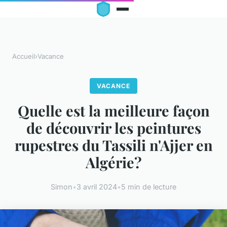
Accueil
›
Vacance
VACANCE
Quelle est la meilleure façon
de découvrir les peintures
rupestres du Tassili n'Ajjer en
Algérie?
Simon
•
3 avril 2024
•
5 min de lecture