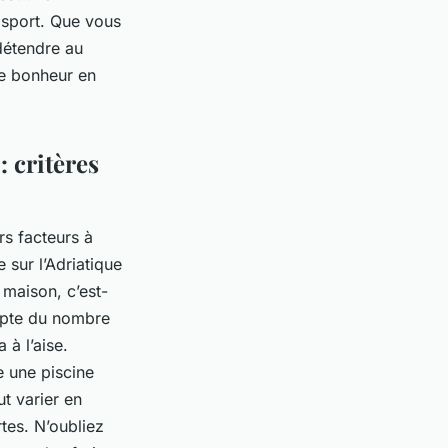
 sport. Que vous
détendre au
re bonheur en
!
: critères
rs facteurs à
 sur l’Adriatique
 maison, c’est-
ompte du nombre
à l’aise.
e une piscine
t varier en
rtes. N’oubliez