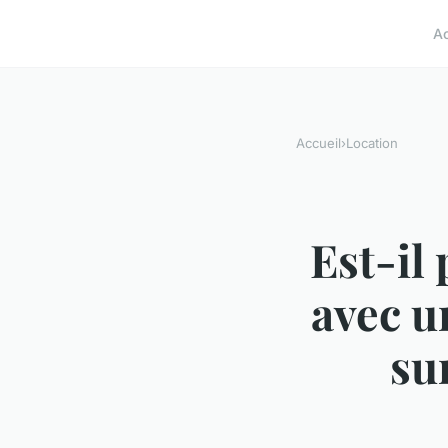
A
Accueil
›
Location
Est-il 
avec u
su