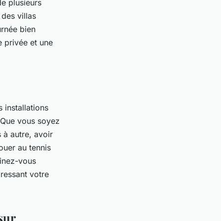
e plusieurs
des villas
urnée bien
e privée et une
 installations
e. Que vous soyez
à autre, avoir
jouer au tennis
ginez-vous
aressant votre
sur