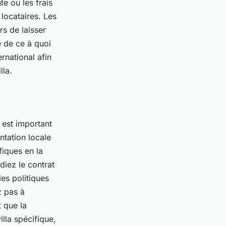
e ou les frais
 locataires. Les
rs de laisser
e de ce à quoi
rnational afin
lla.
 est important
ntation locale
fiques en la
diez le contrat
es politiques
z pas à
t que la
illa spécifique,