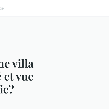
ge
ne villa
 et vue
ie?