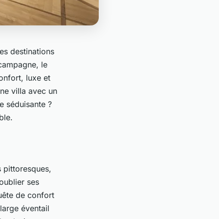
es destinations
 campagne, le
nfort, luxe et
ne villa avec un
ée séduisante ?
ble.
s pittoresques,
oublier ses
uête de confort
 large éventail