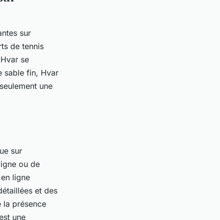
antes sur
rts de tennis
 Hvar se
 sable fin, Hvar
n seulement une
vue sur
 ligne ou de
en ligne
étaillées et des
e la présence
 est une