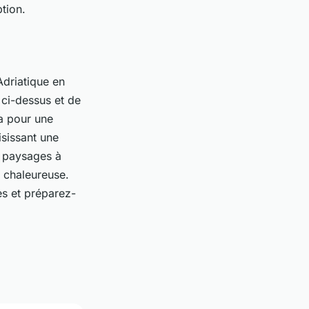
ption.
Adriatique en
s ci-dessus et de
a pour une
isissant une
s paysages à
é chaleureuse.
es et préparez-