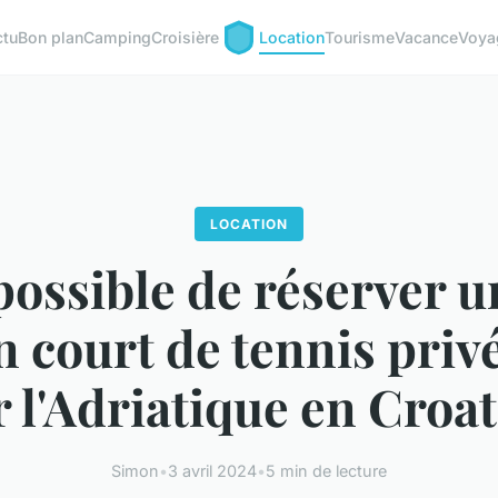
ctu
Bon plan
Camping
Croisière
Location
Tourisme
Vacance
Voya
LOCATION
possible de réserver u
n court de tennis privé
r l'Adriatique en Croat
Simon
•
3 avril 2024
•
5 min de lecture