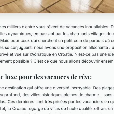
es milliers d’entre vous rêvent de vacances inoubliables. D
illes dynamiques, en passant par les charmants villages de
 Mais pour ceux qui cherchent un petit coin de paradis où co
ves se conjuguent, nous avons une proposition alléchante : u
privé et vue sur l’Adriatique en Croatie. N’est-ce pas une id
lement possible ? C’est ce que nous allons découvrir ensem
de luxe pour des vacances de rêve
ne destination qui offre une diversité incroyable. Des plage
eu profond, des villes historiques pleines de charme… sans 
llas
. Ces dernières sont très prisées par les vacanciers en q
fet, la Croatie regorge de villas de haute qualité, offrant un