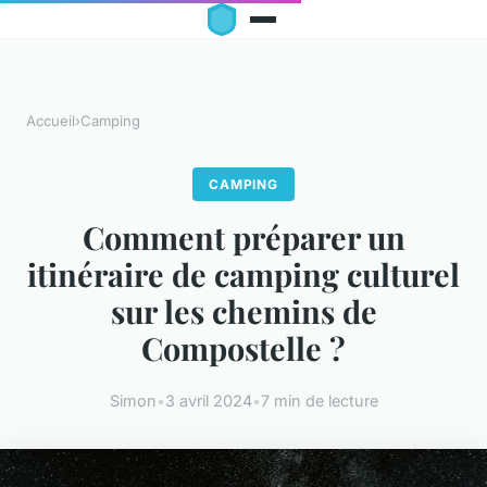
Accueil
›
Camping
CAMPING
Comment préparer un
itinéraire de camping culturel
sur les chemins de
Compostelle ?
Simon
•
3 avril 2024
•
7 min de lecture