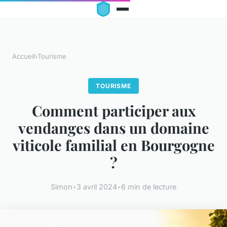
Accueil
›
Tourisme
TOURISME
Comment participer aux
vendanges dans un domaine
viticole familial en Bourgogne
?
Simon
•
3 avril 2024
•
6 min de lecture