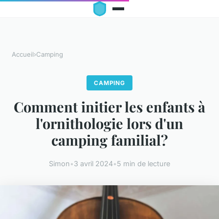
Accueil
›
Camping
CAMPING
Comment initier les enfants à
l'ornithologie lors d'un
camping familial?
Simon
•
3 avril 2024
•
5 min de lecture